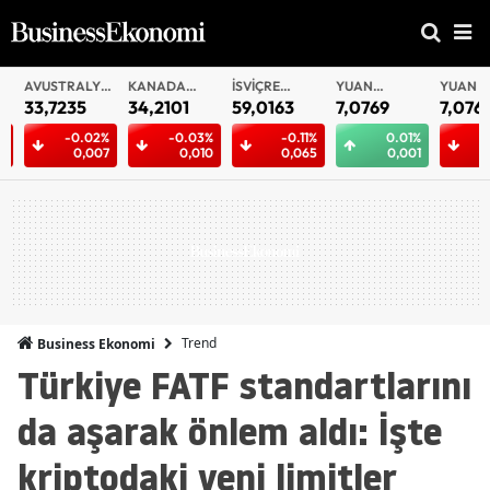
AVUSTRALYA
KANADA
İSVIÇRE
YUAN
YUAN
DOLARI
DOLARI
FRANKI
OFFSHORE
33,7235
34,2101
59,0163
7,0769
7,0763
-0.02%
-0.03%
-0.11%
0.01%
-0.
0,007
0,010
0,065
0,001
0
Trend
Business Ekonomi
Türkiye FATF standartlarını
da aşarak önlem aldı: İşte
kriptodaki yeni limitler