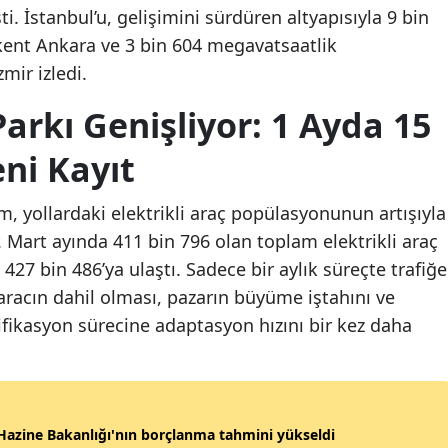
ti. İstanbul’u, gelişimini sürdüren altyapısıyla 9 bin
ent Ankara ve 3 bin 604 megavatsaatlik
mir izledi.
Parkı Genişliyor: 1 Ayda 15
ni Kayıt
m, yollardaki elektrikli araç popülasyonunun artışıyla
. Mart ayında 411 bin 796 olan toplam elektrikli araç
a 427 bin 486’ya ulaştı. Sadece bir aylık süreçte trafiğe
 aracın dahil olması, pazarın büyüme iştahını ve
rifikasyon sürecine adaptasyon hızını bir kez daha
azine Bakanlığı'nın borçlanma tahmini yükseldi