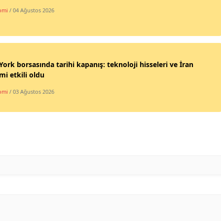
omi
/ 04 Ağustos 2026
ork borsasında tarihi kapanış: teknoloji hisseleri ve İran
imi etkili oldu
omi
/ 03 Ağustos 2026