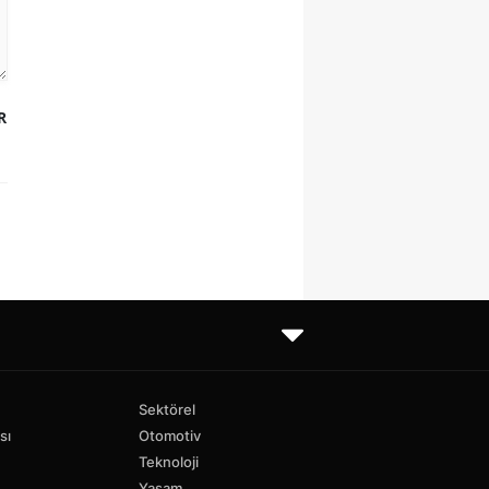
R
Sektörel
sı
Otomotiv
Teknoloji
Yaşam