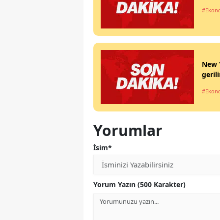
#Ekon
New Y
geril
#Ekon
Yorumlar
İsim*
Yorum Yazın (500 Karakter)