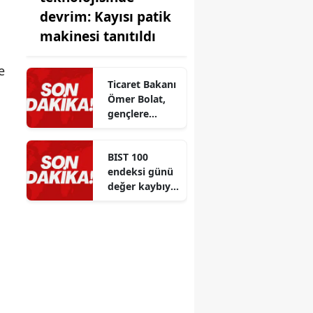
devrim: Kayısı patik
makinesi tanıtıldı
a
e
Ticaret Bakanı
Ömer Bolat,
gençlere
eğitim ve
kariyer
BIST 100
tercihlerinde
a
endeksi günü
önemli
değer kaybıyla
tavsiyeler
kapattı
verdi