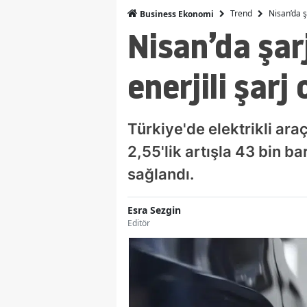
Trend
Nisan’da ş
Business Ekonomi
Nisan’da şarj
enerjili şar
Türkiye'de elektrikli ara
2,55'lik artışla 43 bin ba
sağlandı.
Esra Sezgin
Editör