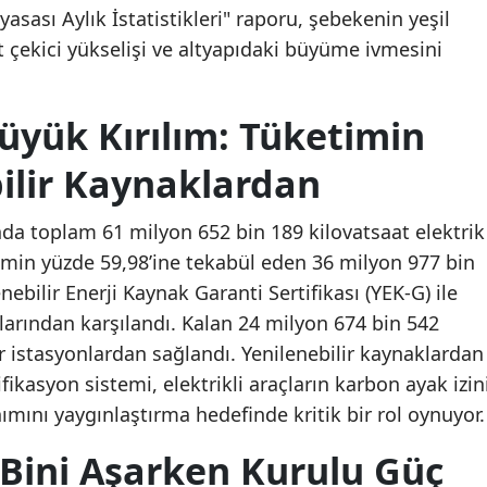
yasası Aylık İstatistikleri" raporu, şebekenin yeşil
 çekici yükselişi ve altyapıdaki büyüme ivmesini
Büyük Kırılım: Tüketimin
bilir Kaynaklardan
nda toplam 61 milyon 652 bin 189 kilovatsaat elektrik
imin yüzde 59,98’ine tekabül eden 36 milyon 977 bin
nebilir Enerji Kaynak Garanti Sertifikası (YEK-G) ile
nlarından karşılandı. Kalan 24 milyon 674 bin 542
er istasyonlardan sağlandı. Yenilenebilir kaynaklardan
fikasyon sistemi, elektrikli araçların karbon ayak izin
nımını yaygınlaştırma hedefinde kritik bir rol oynuyor.
 Bini Aşarken Kurulu Güç