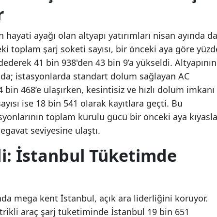
r
n hayati ayağı olan altyapı yatırımları nisan ayında d
ki toplam şarj soketi sayısı, bir önceki aya göre yüzd
dederek 41 bin 938'den 43 bin 9’a yükseldi. Altyapının
ında; istasyonlarda standart dolum sağlayan AC
4 bin 468’e ulaşırken, kesintisiz ve hızlı dolum imkanı
yısı ise 18 bin 541 olarak kayıtlara geçti. Bu
asyonlarının toplam kurulu gücü bir önceki aya kıyasl
egavat seviyesine ulaştı.
i: İstanbul Tüketimde
da mega kent İstanbul, açık ara liderliğini koruyor.
rikli araç şarj tüketiminde İstanbul 19 bin 651