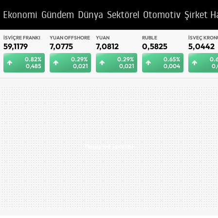
Ekonomi
Gündem
Dünya
Sektörel
Otomotiv
Şirket H
YUAN OFFSHORE
YUAN
RUBLE
İSVEÇ KRONU
BAE DIRHEM
7,0775
7,0812
0,5825
5,0442
12,9992
0.29%
0.29%
0.65%
0.62%
0.
0,021
0,021
0,004
0,031
0,