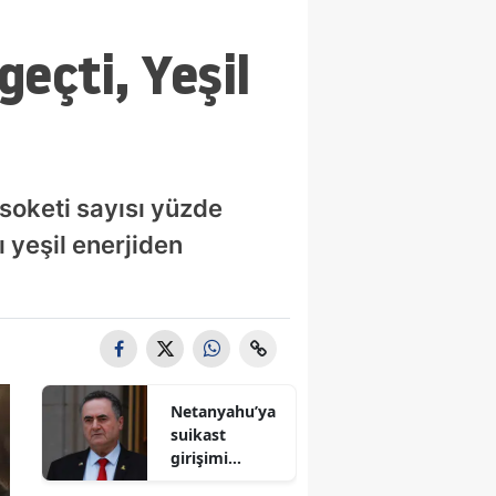
geçti, Yeşil
 soketi sayısı yüzde
ı yeşil enerjiden
Netanyahu’ya
suikast
girişimi
iddiası! İsrail