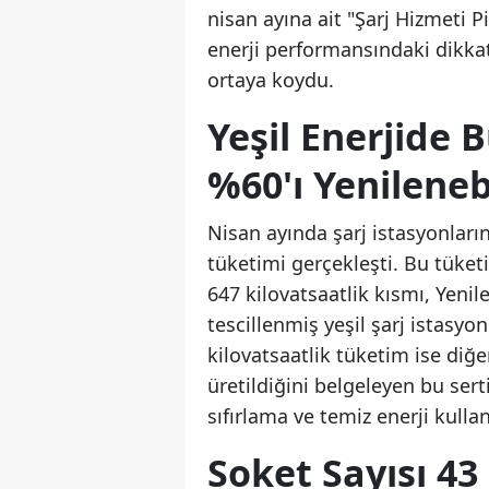
nisan ayına ait "Şarj Hizmeti Pi
enerji performansındaki dikkat
ortaya koydu.
Yeşil Enerjide 
%60'ı Yenilene
Nisan ayında şarj istasyonları
tüketimi gerçekleşti. Bu tüket
647 kilovatsaatlik kısmı, Yenile
tescillenmiş yeşil şarj istasyo
kilovatsaatlik tüketim ise diğ
üretildiğini belgeleyen bu serti
sıfırlama ve temiz enerji kulla
Soket Sayısı 43