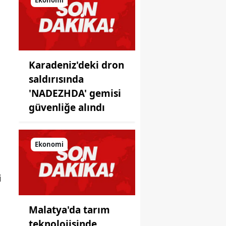
önüne
koyduğu
ayna!
Karadeniz'deki dron
saldırısında
'NADEZHDA' gemisi
güvenliğe alındı
Ekonomi
i
Malatya'da tarım
teknolojisinde