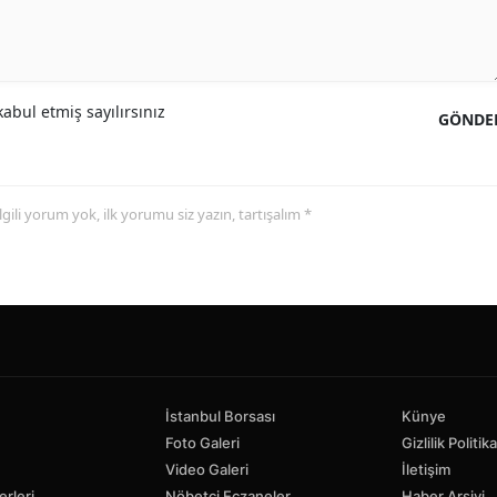
abul etmiş sayılırsınız
GÖNDE
 ilgili yorum yok, ilk yorumu siz yazın, tartışalım *
İstanbul Borsası
Künye
Foto Galeri
Gizlilik Politika
Video Galeri
İletişim
erleri
Nöbetçi Eczaneler
Haber Arşivi