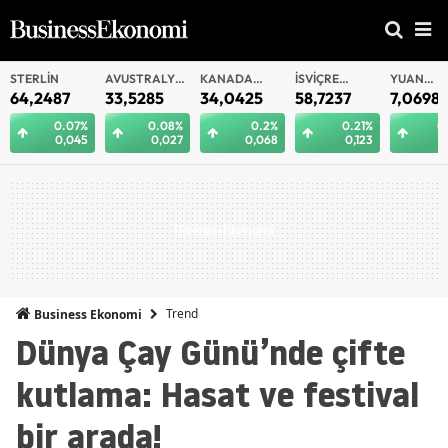
AVUSTRALYA
KANADA
İSVIÇRE
YUAN
YUAN
DOLARI
DOLARI
FRANKI
OFFSHORE
33,5285
34,0425
58,7237
7,0698
7,0691
%
0.08%
0.2%
0.21%
0.21%
5
0,027
0,068
0,123
0,015
Trend
Business Ekonomi
Dünya Çay Günü’nde çifte
kutlama: Hasat ve festival
bir arada!