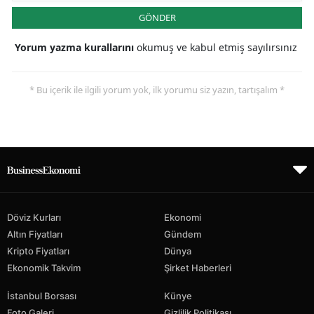
GÖNDER
Yorum yazma kurallarını
okumuş ve kabul etmiş sayılırsınız
* Bu içerik ile ilgili yorum yok, ilk yorumu siz yazın, tartışalım *
Döviz Kurları
Ekonomi
Altın Fiyatları
Gündem
Kripto Fiyatları
Dünya
Ekonomik Takvim
Şirket Haberleri
İstanbul Borsası
Künye
Foto Galeri
Gizlilik Politikası