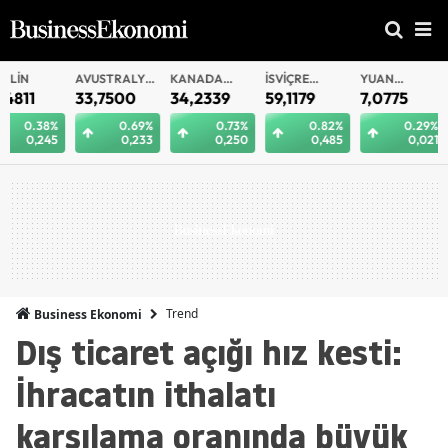
AVUSTRALYA
KANADA
İSVIÇRE
YUAN
YUAN
DOLARI
DOLARI
FRANKI
OFFSHORE
33,7500
34,2339
59,1179
7,0775
7,0812
0.69%
0.73%
0.82%
0.29%
0.
0,233
0,250
0,485
0,021
0
Trend
Business Ekonomi
Dış ticaret açığı hız kesti:
İhracatın ithalatı
karşılama oranında büyük