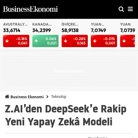
AVUSTRALYA
KANADA
İSVIÇRE
YUAN
YUAN
DOLARI
DOLARI
FRANKI
OFFSHORE
33,6714
34,2399
58,9138
7,0749
7,0739
-0.18%
0.06%
-0.28%
-0.01%
-0.
0,061
0,021
0,165
0,001
0,
Teknoloji
Business Ekonomi
Z.AI’den DeepSeek’e Rakip
Yeni Yapay Zekâ Modeli