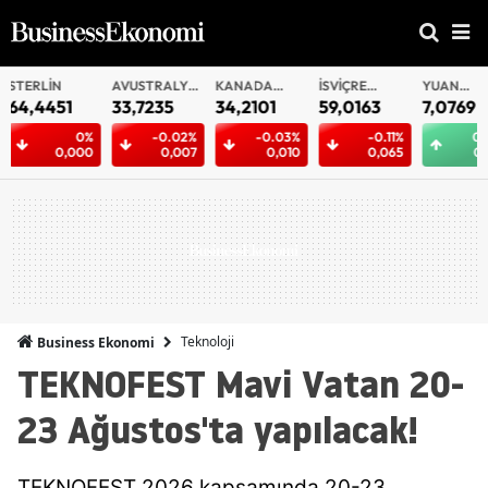
AVUSTRALYA
KANADA
İSVIÇRE
YUAN
YUAN
DOLARI
DOLARI
FRANKI
OFFSHORE
33,7235
34,2101
59,0163
7,0769
7,0763
-0.02%
-0.03%
-0.11%
0.01%
-0
0,007
0,010
0,065
0,001
0
Teknoloji
Business Ekonomi
TEKNOFEST Mavi Vatan 20-
23 Ağustos'ta yapılacak!
TEKNOFEST 2026 kapsamında 20-23