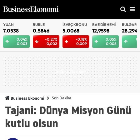
RUBLE
İSVEÇ KRONU
BAE DIRHEMI
BULGAR
BELAR
LEVASI
RUBLES
0,5846
5,0068
12,9598
28,2946
16,09
4%
-0.27%
-0.18%
0.05%
0.37%
03
0,002
0,009
0,006
0,105
Son Dakika
Business Ekonomi
Tajani: Dünya Misyon Günü
kutlu olsun