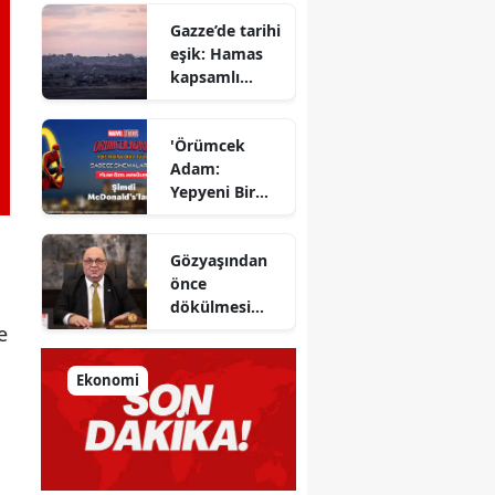
Azimut el
Gazze’de tarihi
sıkıştı
eşik: Hamas
kapsamlı
ateşkes
anlaşmasını
'Örümcek
onayladı
Adam:
Yepyeni Bir
Gün' efsane
kahraman
Gözyaşından
şimdi
önce
McDonald’s
dökülmesi
Türkiye’de
gereken ter:
e
Tarihin
milletlerin
Ekonomi
önüne
koyduğu
ayna!