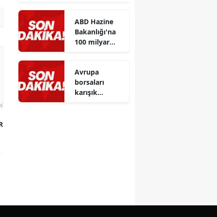
ABD Hazine
Bakanlığı'na
100 milyar
dolarlık
gümrük
Avrupa
vergisi iade
borsaları
süreci
karışık
başlatıldı
kapanış yaptı,
beklentiler
artıyor
R