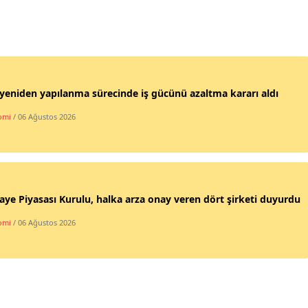
 yeniden yapılanma sürecinde iş gücünü azaltma kararı aldı
omi
/ 06 Ağustos 2026
ye Piyasası Kurulu, halka arza onay veren dört şirketi duyurdu
omi
/ 06 Ağustos 2026