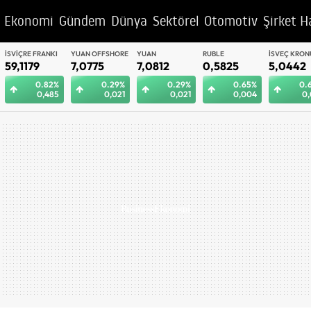
Ekonomi
Gündem
Dünya
Sektörel
Otomotiv
Şirket H
YUAN OFFSHORE
YUAN
RUBLE
İSVEÇ KRONU
BAE DIRHEM
7,0775
7,0812
0,5825
5,0442
12,9992
0.29%
0.29%
0.65%
0.62%
0.
0,021
0,021
0,004
0,031
0,