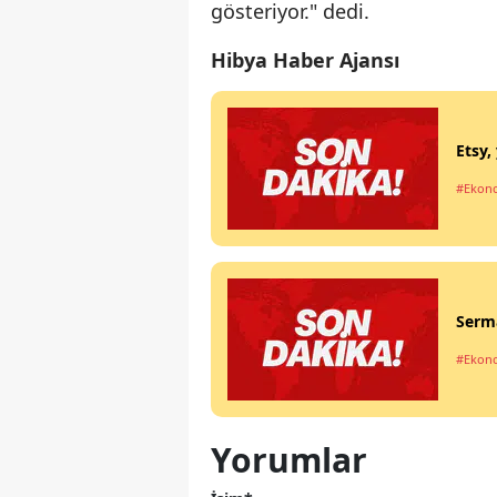
gösteriyor." dedi.
Hibya Haber Ajansı
Etsy,
#Ekon
Serma
#Ekon
Yorumlar