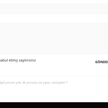
abul etmiş sayılırsınız
GÖNDE
 ilgili yorum yok, ilk yorumu siz yazın, tartışalım *