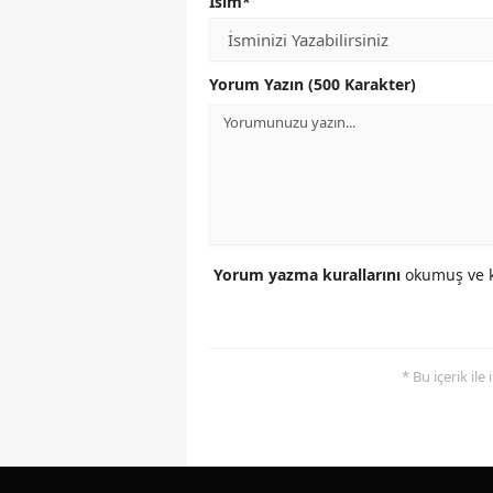
İsim*
Yorum Yazın (500 Karakter)
Yorum yazma kurallarını
okumuş ve k
* Bu içerik ile