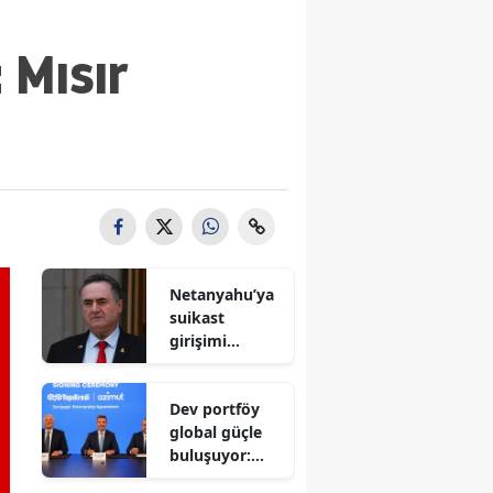
 Mısır
Netanyahu’ya
suikast
girişimi
iddiası! İsrail
Savunma
Dev portföy
Bakanı
global güçle
gizlenen
buluşuyor:
detayları
Yapı Kredi ve
açıkladı