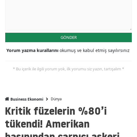
GÖNDER
Yorum yazma kurallarını
okumuş ve kabul etmiş sayılırsınız
* Bu içerik ile ilgili yorum yok, ilk yorumu siz yazın, tartışalım *
Dünya
Business Ekonomi
Kritik füzelerin %80’i
tükendi! Amerikan
basınından çarpıcı askeri