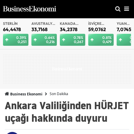
AVUSTRALYA
KANADA
İSVIÇRE
YUAN
YUA
DOLARI
DOLARI
FRANKI
OFFSHORE
8
33,7168
34,2378
59,0762
7,0745
7,0
.39%
0.64%
0.78%
0.81%
0.28%
,251
0,216
0,267
0,479
0,020
Son Dakika
Business Ekonomi
Ankara Valiliğinden HÜRJET
uçağı hakkında duyuru