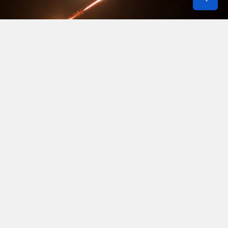
Amerikan savunma sanayi ve askeri stratejisine
ilişkin sızdırılan kritik bilgiler, Washington
yönetimini küresel güç dengeleri açısından
oldukça hassas bir konuma sürükledi. ABD
ordusunun, İran ile girilen çatışma sürecinde
savunma ve taarruz mühimmatının önemli bir
bölümünü erittiğine dair basına yansıyan
raporlar, Beyaz Saray’da güvenlik kaygılarını tepe