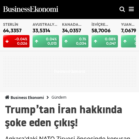
ERLIN
AVUSTRALYA
KANADA
İSVIÇRE
YUAN
DOLARI
DOLARI
FRANKI
OFFSHORE
,3357
33,5314
34,0357
58,7006
7,0679
-0.04%
0.04%
0.1%
0.08%
0.09%
0,026
0,013
0,034
0,047
0,006
Gündem
Business Ekonomi
Trump’tan İran hakkında
şoke eden çıkış!
Ankara'daki NATO Zirvesi öncesinde konuşan