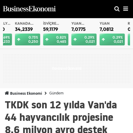
KANADA
İSVIÇRE
YUAN
YUAN
RUBLE
DOLARI
FRANKI
OFFSHORE
34,2339
59,1179
7,0775
7,0812
0,5825
0.73%
0.82%
0.29%
0.29%
0.
0,250
0,485
0,021
0,021
0,
Gündem
Business Ekonomi
TKDK son 12 yılda Van'da
44 hayvancılık projesine
8,6 milyon avro destek