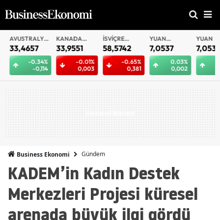
AVUSTRALYA
KANADA
İSVIÇRE
YUAN
YUAN
DOLARI
DOLARI
FRANKI
OFFSHORE
33,4657
33,9551
58,5742
7,0537
7,0532
-0.34%
-0.01%
-0.65%
0.03%
0.
-0,114
0,003
0,381
0,002
0,
Gündem
Business Ekonomi
KADEM’in Kadın Destek
Merkezleri Projesi küresel
arenada büyük ilgi gördü