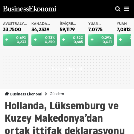
AVUSTRALYA
KANADA
İSVIÇRE
YUAN
YUAN
DOLARI
DOLARI
FRANKI
OFFSHORE
33,7500
34,2339
59,1179
7,0775
7,0812
0.69%
0.73%
0.82%
0.29%
0.
0,233
0,250
0,485
0,021
0
Gündem
Business Ekonomi
Hollanda, Lüksemburg ve
Kuzey Makedonya’dan
ortak ittifak deklarasyonu