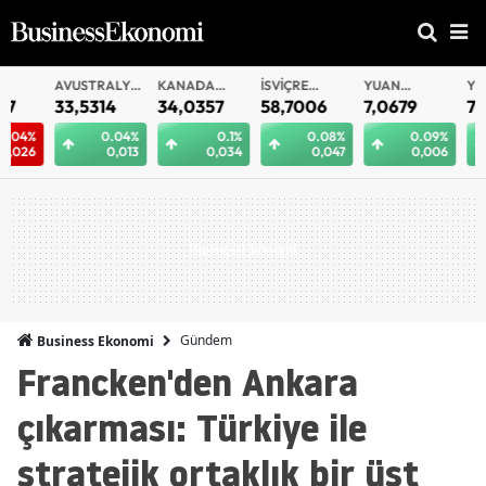
AVUSTRALYA
KANADA
İSVIÇRE
YUAN
YUAN
DOLARI
DOLARI
FRANKI
OFFSHORE
33,5314
34,0357
58,7006
7,0679
7,0650
0.04%
0.1%
0.08%
0.09%
0.
0,013
0,034
0,047
0,006
0,
Gündem
Business Ekonomi
Francken'den Ankara
çıkarması: Türkiye ile
stratejik ortaklık bir üst