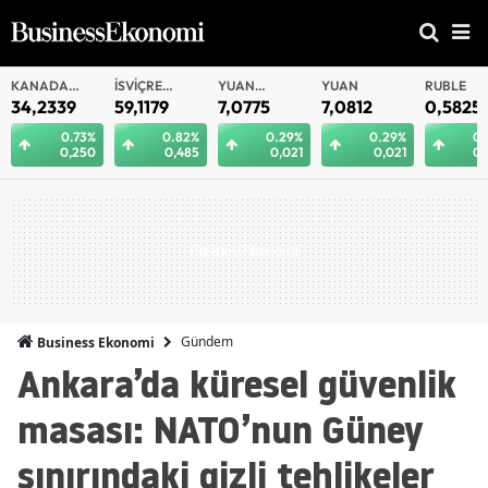
KANADA
İSVIÇRE
YUAN
YUAN
RUBLE
DOLARI
FRANKI
OFFSHORE
34,2339
59,1179
7,0775
7,0812
0,5825
0.73%
0.82%
0.29%
0.29%
0.
0,250
0,485
0,021
0,021
0,
Gündem
Business Ekonomi
Ankara’da küresel güvenlik
masası: NATO’nun Güney
sınırındaki gizli tehlikeler