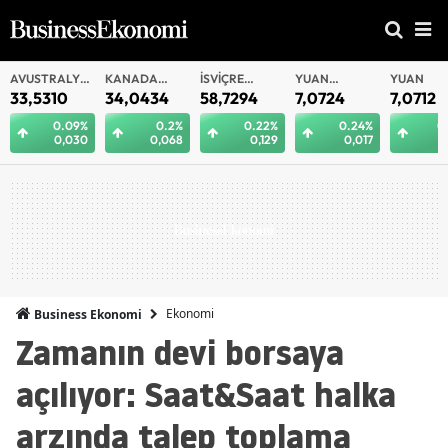
YA
KANADA
İSVIÇRE
YUAN
YUAN
RUBLE
DOLARI
FRANKI
OFFSHORE
34,0434
58,7294
7,0724
7,0712
0,57
9%
0.2%
0.22%
0.24%
0.21%
30
0,068
0,129
0,017
0,015
Ekonomi
Business Ekonomi
Zamanın devi borsaya
açılıyor: Saat&Saat halka
arzında talep toplama