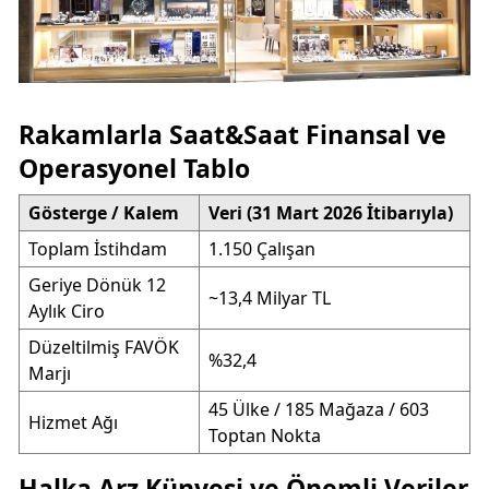
Rakamlarla Saat&Saat Finansal ve
Operasyonel Tablo
Gösterge / Kalem
Veri (31 Mart 2026 İtibarıyla)
Toplam İstihdam
1.150 Çalışan
Geriye Dönük 12
~13,4 Milyar TL
Aylık Ciro
Düzeltilmiş FAVÖK
%32,4
Marjı
45 Ülke / 185 Mağaza / 603
Hizmet Ağı
Toptan Nokta
Halka Arz Künyesi ve Önemli Veriler