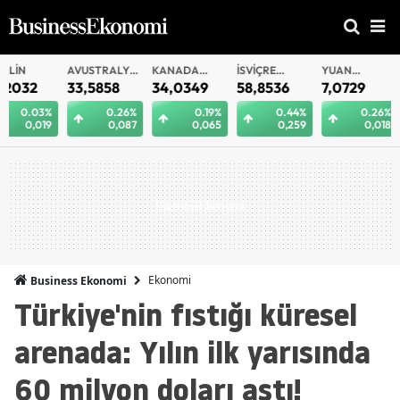
AVUSTRALYA
KANADA
İSVIÇRE
YUAN
YUAN
DOLARI
DOLARI
FRANKI
OFFSHORE
33,5858
34,0349
58,8536
7,0729
7,0721
0.26%
0.19%
0.44%
0.26%
0.
0,087
0,065
0,259
0,018
0
Ekonomi
Business Ekonomi
Türkiye'nin fıstığı küresel
arenada: Yılın ilk yarısında
60 milyon doları aştı!