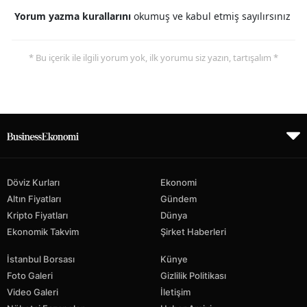
Yorum yazma kurallarını
okumuş ve kabul etmiş sayılırsınız
* Bu içerik ile ilgili yorum yok, ilk yorumu siz yazın, tartışalım *
Döviz Kurları
Ekonomi
Altın Fiyatları
Gündem
Kripto Fiyatları
Dünya
Ekonomik Takvim
Şirket Haberleri
İstanbul Borsası
Künye
Foto Galeri
Gizlilik Politikası
Video Galeri
İletişim