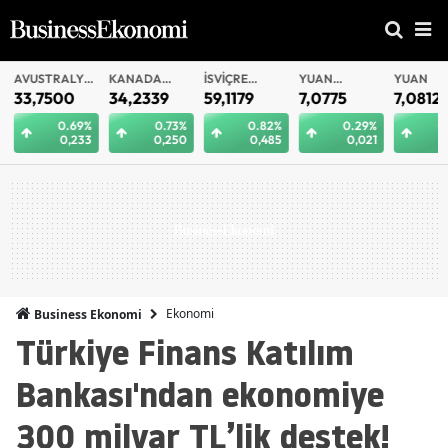
AVUSTRALYA
KANADA
İSVIÇRE
YUAN
YUAN
DOLARI
DOLARI
FRANKI
OFFSHORE
33,7500
34,2339
59,1179
7,0775
7,0812
0.69%
0.73%
0.82%
0.29%
0.
0,233
0,250
0,485
0,021
0
Ekonomi
Business Ekonomi
Türkiye Finans Katılım
Bankası'ndan ekonomiye
300 milyar TL’lik destek!