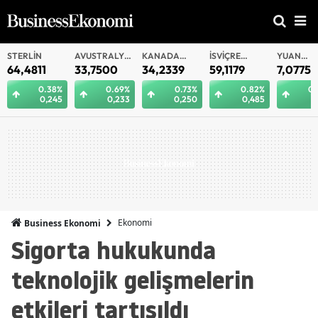
AVUSTRALYA
KANADA
İSVIÇRE
YUAN
YUAN
DOLARI
DOLARI
FRANKI
OFFSHORE
33,7500
34,2339
59,1179
7,0775
7,0812
0.69%
0.73%
0.82%
0.29%
0.
0,233
0,250
0,485
0,021
0
Ekonomi
Business Ekonomi
Sigorta hukukunda
teknolojik gelişmelerin
etkileri tartışıldı