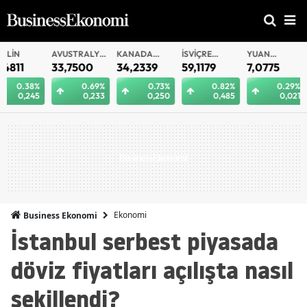
AVUSTRALYA
KANADA
İSVIÇRE
YUAN
YUAN
DOLARI
DOLARI
FRANKI
OFFSHORE
33,7500
34,2339
59,1179
7,0775
7,0812
0.69%
0.73%
0.82%
0.29%
0.
0,233
0,250
0,485
0,021
0
Ekonomi
Business Ekonomi
İstanbul serbest piyasada
döviz fiyatları açılışta nasıl
şekillendi?