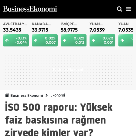
AVUSTRALYA
KANADA
İSVIÇRE
YUAN
YUAN
DOLARI
DOLARI
FRANKI
OFFSHORE
33,5435
33,9715
58,9775
7,0539
7,0535
-0.13%
0.02%
0.02%
0.02%
0.
-0,044
0,007
0,012
0,001
0
Ekonomi
Business Ekonomi
İSO 500 raporu: Yüksek
faiz baskısına rağmen
zirvede kimler var?