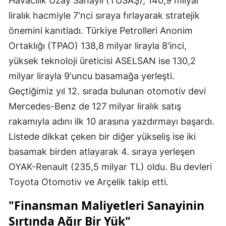
Havacılık Uzay Sanayii (TUSAŞ), 140,9 milyar
liralık hacmiyle 7'nci sıraya fırlayarak stratejik
önemini kanıtladı. Türkiye Petrolleri Anonim
Ortaklığı (TPAO) 138,8 milyar lirayla 8'inci,
yüksek teknoloji üreticisi ASELSAN ise 130,2
milyar lirayla 9'uncu basamağa yerleşti.
Geçtiğimiz yıl 12. sırada bulunan otomotiv devi
Mercedes-Benz de 127 milyar liralık satış
rakamıyla adını ilk 10 arasına yazdırmayı başardı.
Listede dikkat çeken bir diğer yükseliş ise iki
basamak birden atlayarak 4. sıraya yerleşen
OYAK-Renault (235,5 milyar TL) oldu. Bu devleri
Toyota Otomotiv ve Arçelik takip etti.
"Finansman Maliyetleri Sanayinin
Sırtında Ağır Bir Yük"