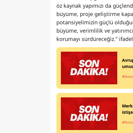
öz kaynak yapımızı da güçlend
büyüme, proje geliştirme kap
potansiyelimizin güçlü olduğun
büyüme, verimlilik ve yatırımc
korumayı sürdüreceğiz." ifadele
Avrup
umu
#Ekon
Merk
istiş
#Ekon