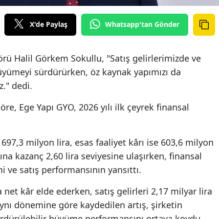
X'de Paylaş
Whatsapp'tan Gönder
örü Halil Görkem Sokullu, "Satış gelirlerimizde ve
büyümeyi sürdürürken, öz kaynak yapımızı da
." dedi.
re, Ege Yapı GYO, 2026 yılı ilk çeyrek finansal
97,3 milyon lira, esas faaliyet kârı ise 603,6 milyon
şına kazanç 2,60 lira seviyesine ulaşırken, finansal
i ve satış performansının yansıttı.
net kâr elde ederken, satış gelirleri 2,17 milyar lira
aynı dönemine göre kaydedilen artış, şirketin
sürdürülebilir büyüme performansını ortaya koydu.