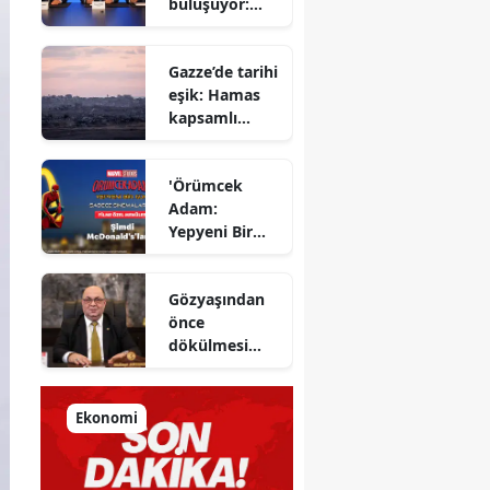
buluşuyor:
detayları
Yapı Kredi ve
açıkladı
Azimut el
Gazze’de tarihi
sıkıştı
eşik: Hamas
kapsamlı
ateşkes
anlaşmasını
'Örümcek
onayladı
Adam:
Yepyeni Bir
Gün' efsane
kahraman
Gözyaşından
şimdi
önce
McDonald’s
dökülmesi
Türkiye’de
gereken ter:
Tarihin
milletlerin
Ekonomi
önüne
koyduğu
ayna!