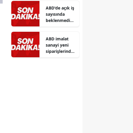
ABD'de açık iş
sayısında
beklenmedik
düşüş: 178 bin
azalması
ABD imalat
dikkat çekti
sanayi yeni
siparişlerinde
haziran ayında
düşüş
kaydedildi