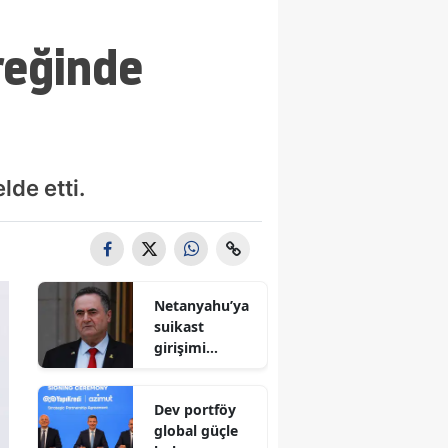
reğinde
lde etti.
Netanyahu’ya
suikast
girişimi
iddiası! İsrail
Savunma
Dev portföy
Bakanı
global güçle
gizlenen