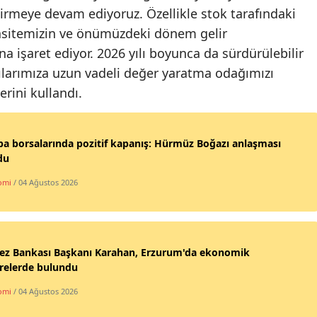
irmeye devam ediyoruz. Özellikle stok tarafındaki
asitemizin ve önümüzdeki dönem gelir
a işaret ediyor. 2026 yılı boyunca da sürdürülebilir
ılarımıza uzun vadeli değer yaratma odağımızı
rini kullandı.
a borsalarında pozitif kapanış: Hürmüz Boğazı anlaşması
du
omi
/ 04 Ağustos 2026
ez Bankası Başkanı Karahan, Erzurum'da ekonomik
arelerde bulundu
omi
/ 04 Ağustos 2026