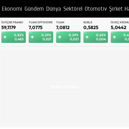
Ekonomi
Gündem
Dünya
Sektörel
Otomotiv
Şirket H
YUAN OFFSHORE
YUAN
RUBLE
İSVEÇ KRONU
BAE DIRHEM
7,0775
7,0812
0,5825
5,0442
12,9992
0.29%
0.29%
0.65%
0.62%
0.
0,021
0,021
0,004
0,031
0,