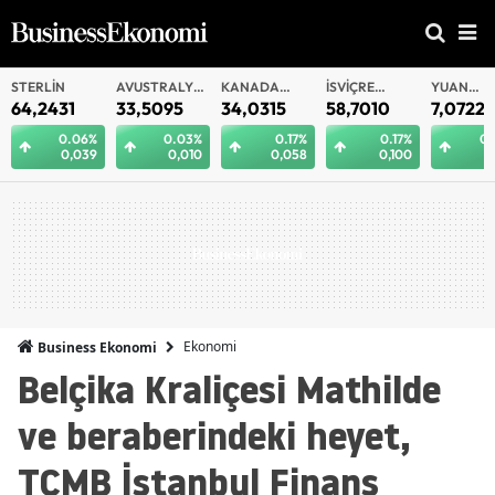
AVUSTRALYA
KANADA
İSVIÇRE
YUAN
YUAN
DOLARI
DOLARI
FRANKI
OFFSHORE
33,5095
34,0315
58,7010
7,0722
7,0715
0.03%
0.17%
0.17%
0.24%
0
0,010
0,058
0,100
0,017
0
Ekonomi
Business Ekonomi
Belçika Kraliçesi Mathilde
ve beraberindeki heyet,
TCMB İstanbul Finans