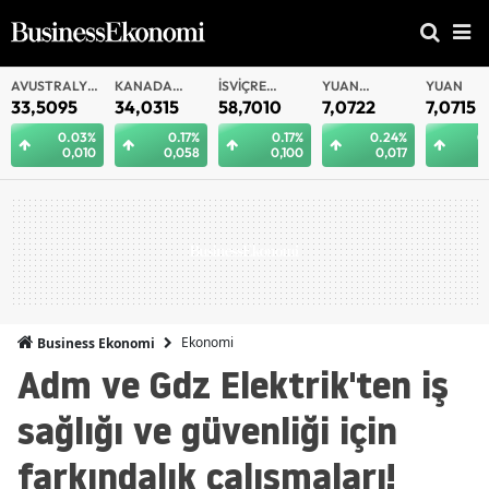
AVUSTRALYA
KANADA
İSVIÇRE
YUAN
YUAN
DOLARI
DOLARI
FRANKI
OFFSHORE
33,5095
34,0315
58,7010
7,0722
7,0715
0.03%
0.17%
0.17%
0.24%
0
0,010
0,058
0,100
0,017
0
Ekonomi
Business Ekonomi
Adm ve Gdz Elektrik'ten iş
sağlığı ve güvenliği için
farkındalık çalışmaları!