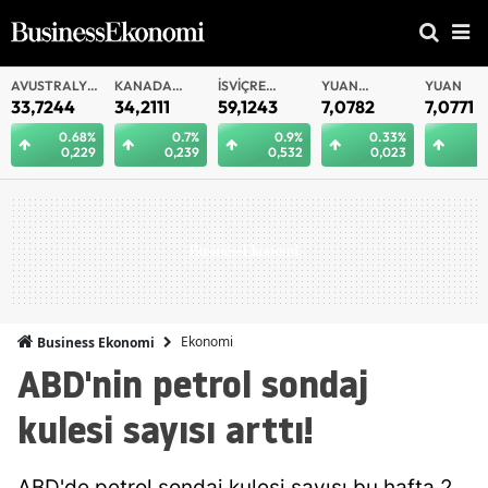
AVUSTRALYA
KANADA
İSVIÇRE
YUAN
YUAN
DOLARI
DOLARI
FRANKI
OFFSHORE
33,7244
34,2111
59,1243
7,0782
7,0771
0.68%
0.7%
0.9%
0.33%
0
0,229
0,239
0,532
0,023
0
Ekonomi
Business Ekonomi
ABD'nin petrol sondaj
kulesi sayısı arttı!
ABD'de petrol sondaj kulesi sayısı bu hafta 2