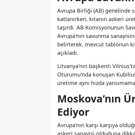
Avrupa Birliği (AB) genelinde
katlanırken, kıtanın askeri üre
taşırdı. AB Komisyonunun Sav
Avrupa'nın savunma sanayisind
belirterek, mevcut tablonun kıt
açıkladı.
Litvanya'nın başkenti Vilnius
Oturumu'nda konuşan Kubilius,
üretime aynı hızda yansımamas
Moskova’nın Ür
Ediyor
Avrupa'nın karşı karşıya olduğ
askeri sanayisi olduğuna dikk