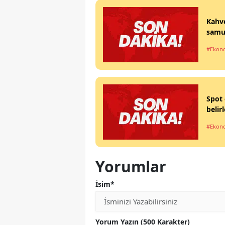
Kahve
samur
#Ekon
Spot 
belir
#Ekon
Yorumlar
İsim*
Yorum Yazın (500 Karakter)