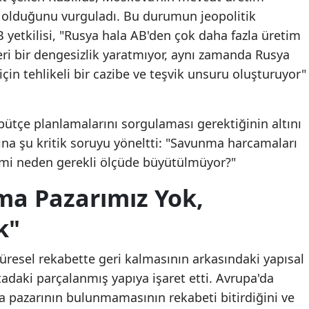
de olduğunu vurguladı. Bu durumun jeopolitik
B yetkilisi, "Rusya hala AB'den çok daha fazla üretim
ri bir dengesizlik yaratmıyor, aynı zamanda Rusya
çin tehlikeli bir cazibe ve teşvik unsuru oluşturuyor"
bütçe planlamalarını sorgulaması gerektiğinin altını
ına şu kritik soruyu yöneltti: "Savunma harcamaları
timi neden gerekli ölçüde büyütülmüyor?"
ma Pazarımız Yok,
k"
resel rekabette geri kalmasının arkasındaki yapısal
tadaki parçalanmış yapıya işaret etti. Avrupa'da
 pazarının bulunmamasının rekabeti bitirdiğini ve