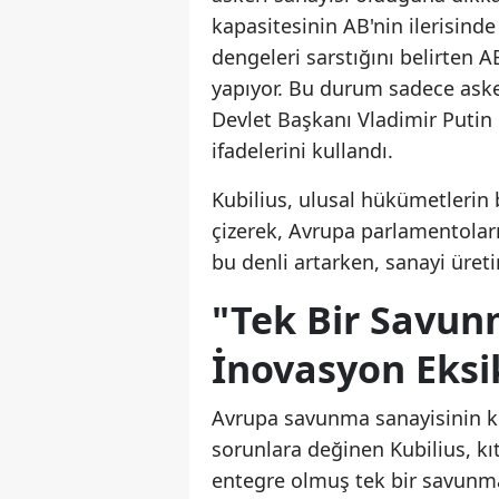
kapasitesinin AB'nin ilerisin
dengeleri sarstığını belirten A
yapıyor. Bu durum sadece aske
Devlet Başkanı Vladimir Putin i
ifadelerini kullandı.
Kubilius, ulusal hükümetlerin 
çizerek, Avrupa parlamentolar
bu denli artarken, sanayi üre
"Tek Bir Savun
İnovasyon Eksi
Avrupa savunma sanayisinin kü
sorunlara değinen Kubilius, kı
entegre olmuş tek bir savunma