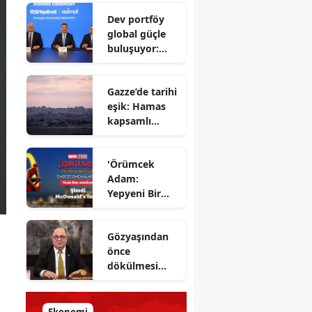
Savunma
Dev portföy
Bakanı
global güçle
gizlenen
buluşuyor:
detayları
Yapı Kredi ve
açıkladı
Azimut el
Gazze’de tarihi
sıkıştı
eşik: Hamas
kapsamlı
ateşkes
anlaşmasını
'Örümcek
onayladı
Adam:
Yepyeni Bir
Gün' efsane
kahraman
Gözyaşından
şimdi
önce
McDonald’s
dökülmesi
Türkiye’de
gereken ter:
Tarihin
milletlerin
Ekonomi