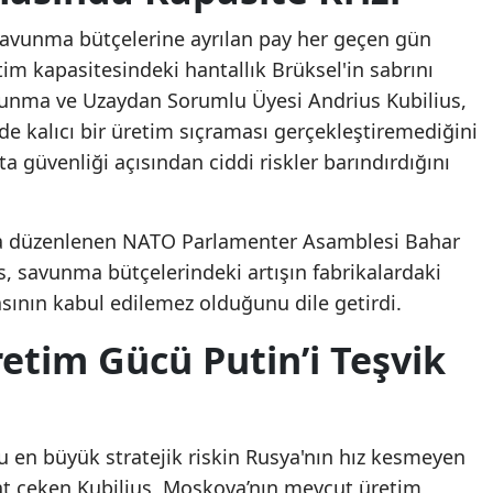
 savunma bütçelerine ayrılan pay her geçen gün
tim kapasitesindeki hantallık Brüksel'in sabrını
unma ve Uzaydan Sorumlu Üyesi Andrius Kubilius,
e kalıcı bir üretim sıçraması gerçekleştiremediğini
a güvenliği açısından ciddi riskler barındırdığını
'ta düzenlenen NATO Parlamenter Asamblesi Bahar
 savunma bütçelerindeki artışın fabrikalardaki
ının kabul edilemez olduğunu dile getirdi.
etim Gücü Putin’i Teşvik
u en büyük stratejik riskin Rusya'nın hız kesmeyen
at çeken Kubilius, Moskova’nın mevcut üretim