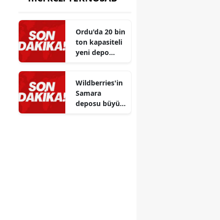
Ordu'da 20 bin
ton kapasiteli
yeni depo
projesi hayata
geçirilmek
Wildberries'in
üzere
Samara
deposu büyük
bir İHA
saldırısında
kullanılamaz
hale geldi