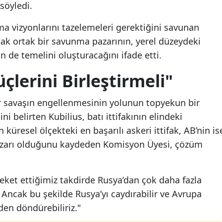
söyledi.
a vizyonlarını tazelemeleri gerektiğini savunan
cak ortak bir savunma pazarının, yerel düzeydeki
de temelini oluşturacağını ifade etti.
lerini Birleştirmeli"
r savaşın engellenmesinin yolunun topyekun bir
i belirten Kubilius, batı ittifakının elindeki
 küresel ölçekteki en başarılı askeri ittifak, AB’nin is
azarı olduğunu kaydeden Komisyon Üyesi, çözüm
reket ettiğimiz takdirde Rusya’dan çok daha fazla
Ancak bu şekilde Rusya’yı caydırabilir ve Avrupa
nden döndürebiliriz."