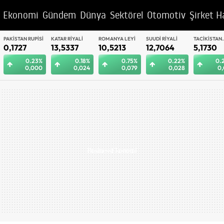
Ekonomi
Gündem
Dünya
Sektörel
Otomotiv
Şirket H
KATAR RIYALI
ROMANYA LEYI
SUUDI RIYALI
TACIKISTAN
ORTA AFRIK
13,5337
10,5213
12,7064
SOMONISI
5,1730
FRANGI
0,0839
0.18%
0.75%
0.22%
0.28%
0.
0,024
0,079
0,028
0,014
0,