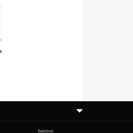
R
Sektörel