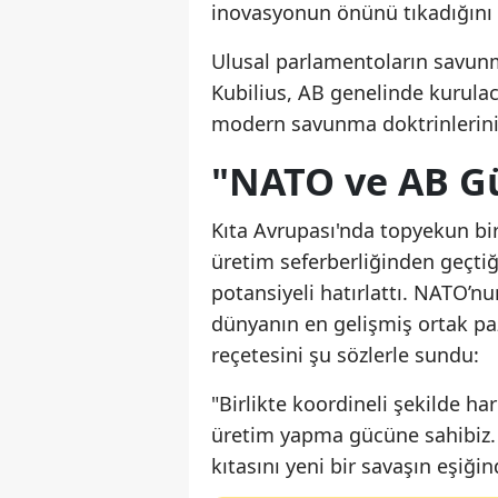
inovasyonun önünü tıkadığını 
Ulusal parlamentoların savunm
Kubilius, AB genelinde kurula
modern savunma doktrinlerinin 
"NATO ve AB Güç
Kıta Avrupası'nda topyekun bi
üretim seferberliğinden geçtiğin
potansiyeli hatırlattı. NATO’nun
dünyanın en gelişmiş ortak p
reçetesini şu sözlerle sundu:
"Birlikte koordineli şekilde ha
üretim yapma gücüne sahibiz. 
kıtasını yeni bir savaşın eşiği