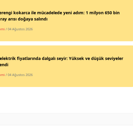
rengi kokarca ile mücadelede yeni adım: 1 milyon 650 bin
ay arısı doğaya salındı
omi
/ 04 Ağustos 2026
elektrik fiyatlarında dalgalı seyir: Yüksek ve düşük seviyeler
lendi
omi
/ 04 Ağustos 2026