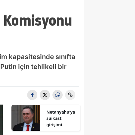
B Komisyonu
im kapasitesinde sınıfta
tin için tehlikeli bir
Netanyahu’ya
suikast
girişimi
iddiası! İsrail