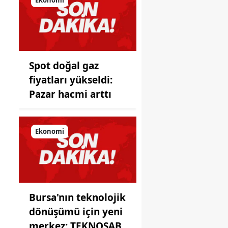
önüne
koyduğu
ayna!
Spot doğal gaz
fiyatları yükseldi:
Pazar hacmi arttı
Ekonomi
Bursa'nın teknolojik
dönüşümü için yeni
merkez: TEKNOSAB