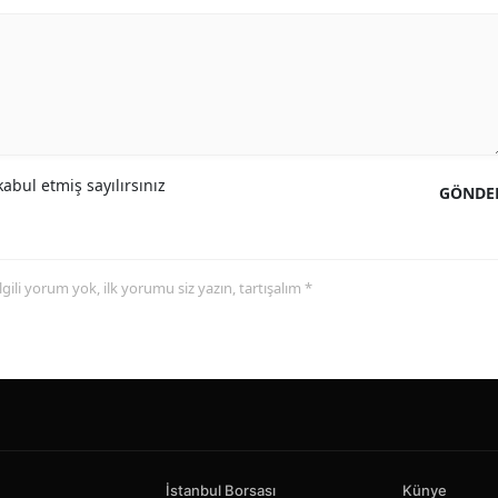
abul etmiş sayılırsınız
GÖNDE
 ilgili yorum yok, ilk yorumu siz yazın, tartışalım *
İstanbul Borsası
Künye