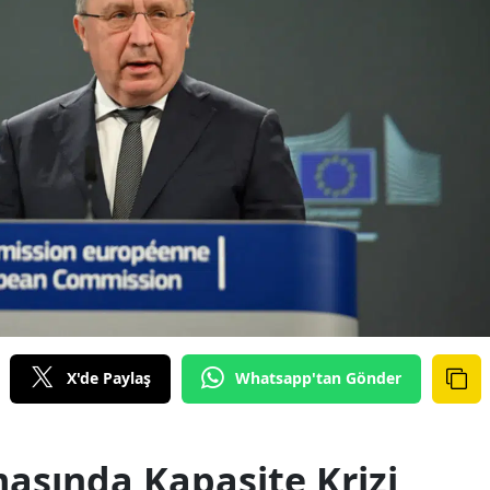
X'de Paylaş
Whatsapp'tan Gönder
sında Kapasite Krizi