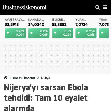
AVUSTRALYA
KANADA
İSVIÇRE
YUAN
YUAN
DOLARI
DOLARI
FRANKI
OFFSHORE
33,5918
34,0340
58,8852
7,0724
7,0718
0.28%
0.19%
0.5%
0.25%
0.
0,094
0,065
0,294
0,018
0
Dünya
Business Ekonomi
Nijerya'yı sarsan Ebola
tehdidi: Tam 10 eyalet
alarmda