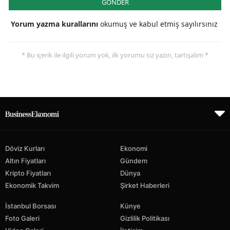
GÖNDER
Yorum yazma kurallarını
okumuş ve kabul etmiş sayılırsınız
* Bu içerik ile ilgili yorum yok, ilk yorumu siz yazın, tartışalım *
Döviz Kurları
Ekonomi
Altın Fiyatları
Gündem
Kripto Fiyatları
Dünya
Ekonomik Takvim
Şirket Haberleri
İstanbul Borsası
Künye
Foto Galeri
Gizlilik Politikası