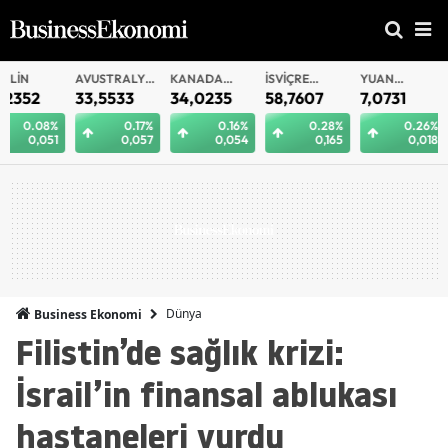
AVUSTRALYA
KANADA
İSVIÇRE
YUAN
YUAN
DOLARI
DOLARI
FRANKI
OFFSHORE
33,5533
34,0235
58,7607
7,0731
7,0721
0.17%
0.16%
0.28%
0.26%
0.
0,057
0,054
0,165
0,018
0
Dünya
Business Ekonomi
Filistin’de sağlık krizi:
İsrail’in finansal ablukası
hastaneleri vurdu