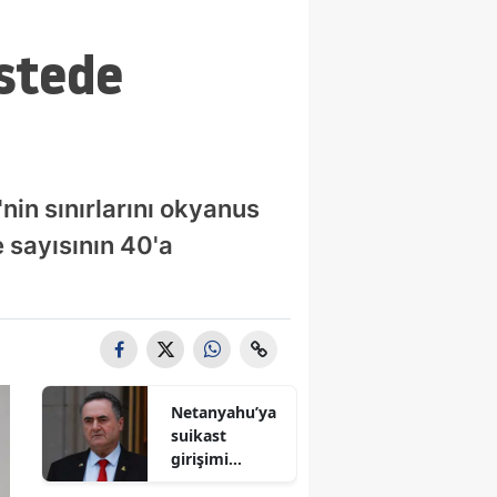
istede
nin sınırlarını okyanus
 sayısının 40'a
Netanyahu’ya
suikast
girişimi
iddiası! İsrail