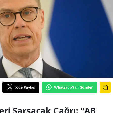
X'de Paylaş
Whatsapp'tan Gönder
ri Sarsacak Çağrı: "AB,