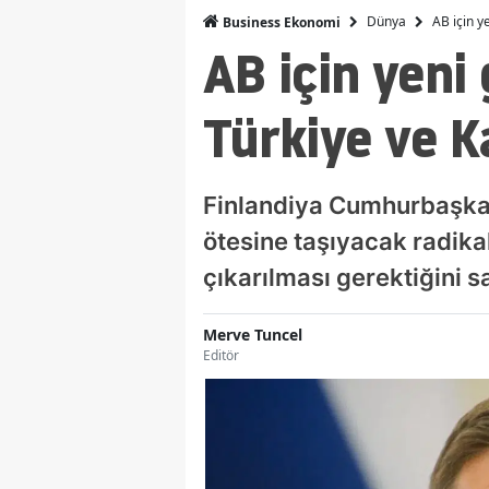
Dünya
AB için y
Business Ekonomi
AB için yeni
Türkiye ve K
Finlandiya Cumhurbaşkanı
ötesine taşıyacak radika
çıkarılması gerektiğini 
Merve Tuncel
Editör