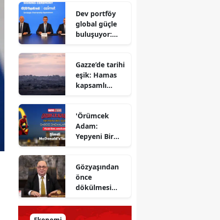
Savunma
Dev portföy
Bakanı
global güçle
gizlenen
buluşuyor:
detayları
Yapı Kredi ve
açıkladı
Azimut el
Gazze’de tarihi
sıkıştı
eşik: Hamas
kapsamlı
ateşkes
anlaşmasını
'Örümcek
onayladı
Adam:
Yepyeni Bir
Gün' efsane
kahraman
Gözyaşından
şimdi
önce
McDonald’s
dökülmesi
Türkiye’de
gereken ter:
Tarihin
milletlerin
Ekonomi