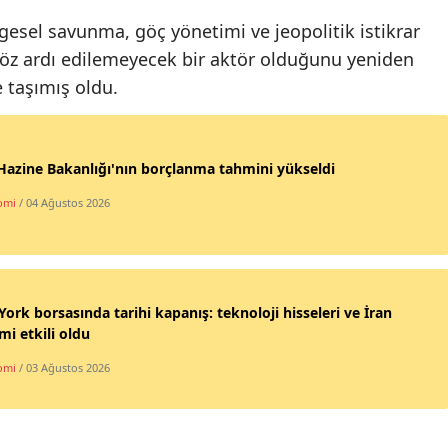
ölgesel savunma, göç yönetimi ve jeopolitik istikrar
 göz ardı edilemeyecek bir aktör olduğunu yeniden
taşımış oldu.
azine Bakanlığı'nın borçlanma tahmini yükseldi
omi
/ 04 Ağustos 2026
ork borsasında tarihi kapanış: teknoloji hisseleri ve İran
imi etkili oldu
omi
/ 03 Ağustos 2026