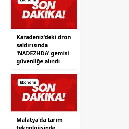
önüne
koyduğu
ayna!
Karadeniz'deki dron
saldırısında
'NADEZHDA' gemisi
güvenliğe alındı
Ekonomi
Malatya'da tarım
teknolojisinde