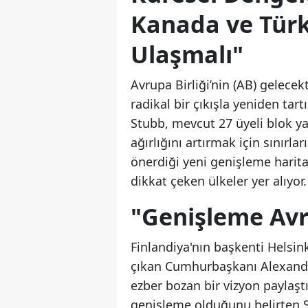
Kanada ve Türk
Ulaşmalı"
Avrupa Birliği’nin (AB) gelecekt
radikal bir çıkışla yeniden ta
Stubb, mevcut 27 üyeli blok y
ağırlığını artırmak için sınırla
önerdiği yeni genişleme hari
dikkat çeken ülkeler yer alıyor.
"Genişleme Avru
Finlandiya'nın başkenti Helsin
çıkan Cumhurbaşkanı Alexander 
ezber bozan bir vizyon paylaşt
genişleme olduğunu belirten St