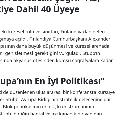
iye Dahil 40 Üyeye
eki küresel rolü ve sınırları, Finlandiya’dan gelen
rtışmaya açıldı. Finlandiya Cumhurbaşkanı Alexander
apısının daha büyük düşünmesi ve küresel arenada
rını genişletmesi gerektiğini vurguladı. Stubb’ın
tasında okyanus ötesinden komşu coğrafyalara kadar
pa’nın En İyi Politikası"
ki'de düzenlenen uluslararası bir konferansta kürsüye
Stubb, Avrupa Birliği'nin stratejik geleceğine dair
ı. Blok politikasının en güçlü enstrümanının
ubb, birliğin hantal ve içe kapanık bir yapıdan