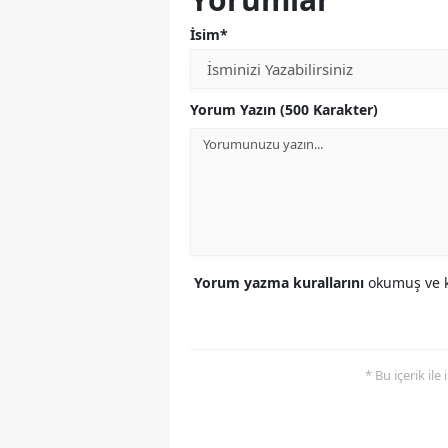
İsim*
Yorum Yazın (500 Karakter)
Yorum yazma kurallarını
okumuş ve k
* Bu içerik ile