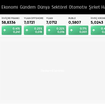
Ekonomi
Gündem
Dünya
Sektörel
Otomotiv
Şirket H
YUAN OFFSHORE
YUAN
RUBLE
İSVEÇ KRONU
BAE DIRHEM
7,0721
7,0712
0,5807
5,0243
12,9947
0.25%
0.22%
0.17%
0.42%
0.
0,018
0,016
0,001
0,021
0,