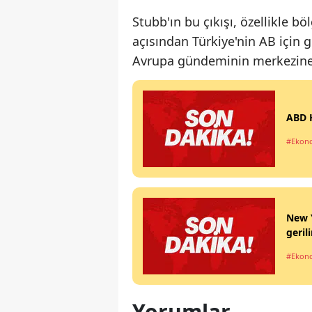
Stubb'ın bu çıkışı, özellikle b
açısından Türkiye'nin AB için
Avrupa gündeminin merkezine 
ABD H
#Ekon
New Y
geril
#Ekon
Yorumlar