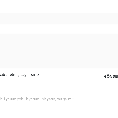
abul etmiş sayılırsınız
GÖNDE
 ilgili yorum yok, ilk yorumu siz yazın, tartışalım *