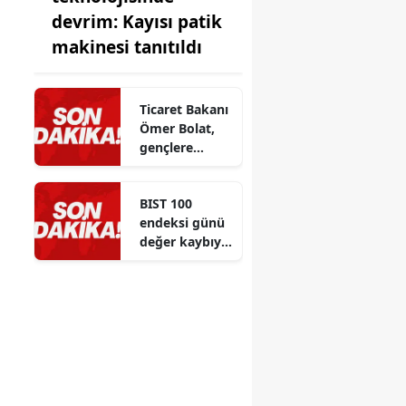
devrim: Kayısı patik
makinesi tanıtıldı
Ticaret Bakanı
Ömer Bolat,
gençlere
eğitim ve
kariyer
BIST 100
tercihlerinde
endeksi günü
önemli
değer kaybıyla
tavsiyeler
kapattı
verdi