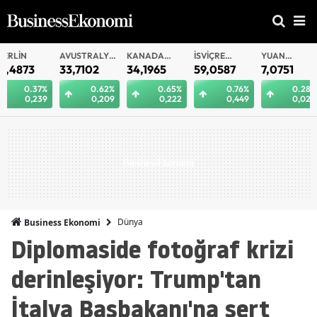
AVUSTRALYA
KANADA
İSVIÇRE
YUAN
YUAN
DOLARI
DOLARI
FRANKI
OFFSHORE
33,7102
34,1965
59,0587
7,0751
7,0749
0.62%
0.65%
0.76%
0.28%
0.
0,209
0,222
0,449
0,020
0
Dünya
Business Ekonomi
Diplomaside fotoğraf krizi
derinleşiyor: Trump'tan
İtalya Başbakanı'na sert