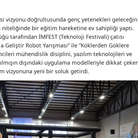
esi vizyonu doğrultusunda genç yetenekleri geleceğin
niteliğinde bir eğitim hareketine ev sahipliği yaptı.
üğü tarafından İMFEST (Teknoloji Festivali) çatısı
la Geliştir Robot Yarışması” ile “Köklerden Göklere
ileri mühendislik disiplini, yazılım teknolojileri ve
şılmışın dışındaki uygulama modelleriyle dikkat çeke
m vizyonuna yeni bir soluk getirdi.