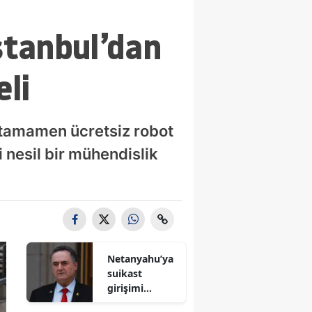
İstanbul’dan
li
 tamamen ücretsiz robot
i nesil bir mühendislik
Netanyahu’ya
suikast
girişimi
iddiası! İsrail