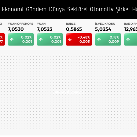
Ekonomi
Gündem
Dünya
Sektörel
Otomotiv
Şirket H
YUAN OFFSHORE
YUAN
RUBLE
İSVEÇ KRONU
BAE DIRHEM
7,0530
7,0523
0,5865
5,0254
12,9652
0.02%
0.02%
-0.48%
0.18%
0.
0,001
0,001
0,003
0,009
0,