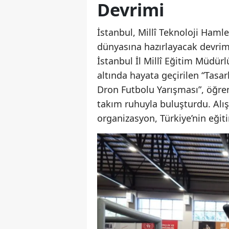
Devrimi
İstanbul, Millî Teknoloji Haml
dünyasına hazırlayacak devrim 
İstanbul İl Millî Eğitim Müdürl
altında hayata geçirilen “Tasar
Dron Futbolu Yarışması”, öğrenc
takım ruhuyla buluşturdu. Alı
organizasyon, Türkiye’nin eğiti