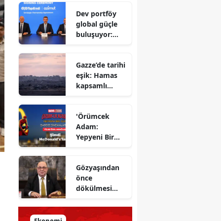
Savunma
Dev portföy
Bakanı
global güçle
gizlenen
buluşuyor:
detayları
Yapı Kredi ve
açıkladı
Azimut el
Gazze’de tarihi
sıkıştı
eşik: Hamas
kapsamlı
ateşkes
anlaşmasını
'Örümcek
onayladı
Adam:
Yepyeni Bir
Gün' efsane
kahraman
Gözyaşından
şimdi
önce
McDonald’s
dökülmesi
Türkiye’de
gereken ter:
Tarihin
milletlerin
Ekonomi