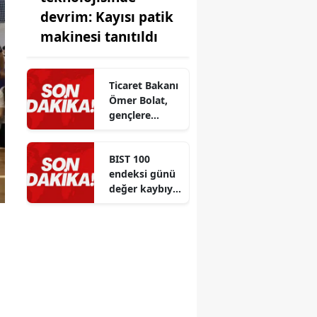
devrim: Kayısı patik
makinesi tanıtıldı
Ticaret Bakanı
Ömer Bolat,
gençlere
eğitim ve
kariyer
BIST 100
tercihlerinde
endeksi günü
önemli
değer kaybıyla
tavsiyeler
kapattı
verdi