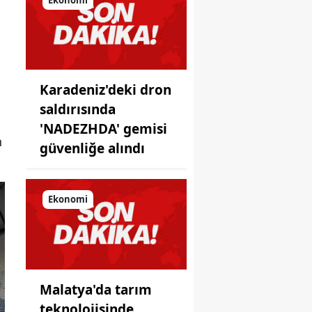
önüne
koyduğu
ayna!
Karadeniz'deki dron
saldırısında
'NADEZHDA' gemisi
n
güvenliğe alındı
Ekonomi
Malatya'da tarım
teknolojisinde