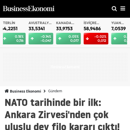
AVUSTRALYA
KANADA
İSVIÇRE
YUAN
YUAN
DOLARI
DOLARI
FRANKI
OFFSHORE
33,5341
33,9753
58,9486
7,0539
7,0533
-0.14%
0.05%
-0.02%
0.04%
0.
-0,047
0,017
0,012
0,003
0
Gündem
Business Ekonomi
NATO tarihinde bir ilk:
Ankara Zirvesi'nden çok
uluslu dev filo kararı çıktı!