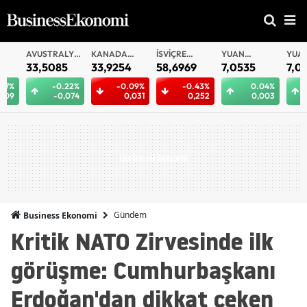
AVUSTRALYA
KANADA
İSVIÇRE
YUAN
YUAN
DOLARI
DOLARI
FRANKI
OFFSHORE
33,5085
33,9254
58,6969
7,0535
7,0532
-0.22%
-0.09%
-0.43%
0.04%
0.
-0,074
0,031
0,252
0,003
0,
Gündem
Business Ekonomi
Kritik NATO Zirvesinde ilk
görüşme: Cumhurbaşkanı
Erdoğan'dan dikkat çeken