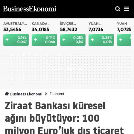
AVUSTRALYA
KANADA
İSVIÇRE
YUAN
YUAN
DOLARI
DOLARI
FRANKI
OFFSHORE
33,5456
34,0185
58,7432
7,0736
7,0725
0.14%
0.14%
0.25%
0.26%
0.
0,047
0,048
0,147
0,018
0
Ekonomi
Business Ekonomi
Ziraat Bankası küresel
ağını büyütüyor: 100
milyon Euro’luk dış ticaret