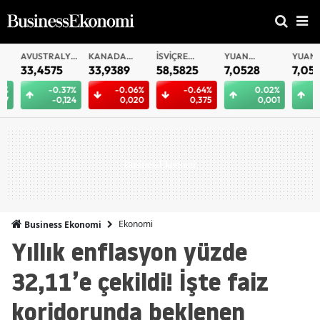
AVUSTRALYA
KANADA
İSVIÇRE
YUAN
YUAN
DOLARI
DOLARI
FRANKI
OFFSHORE
33,4575
33,9389
58,5825
7,0528
7,0516
-0.37%
-0.06%
-0.64%
0.02%
0
-0,124
0,020
0,375
0,001
0
Ekonomi
Business Ekonomi
Yıllık enflasyon yüzde
32,11’e çekildi! İşte faiz
koridorunda beklenen