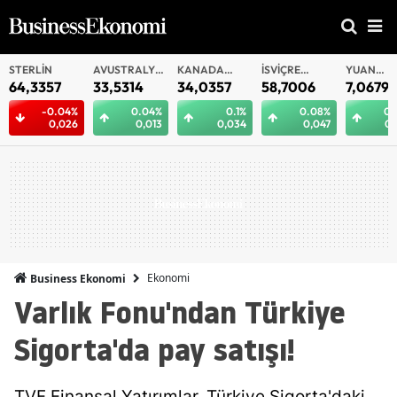
AVUSTRALYA
KANADA
İSVIÇRE
YUAN
YUAN
DOLARI
DOLARI
FRANKI
OFFSHORE
33,5314
34,0357
58,7006
7,0679
7,06
04%
0.04%
0.1%
0.08%
0.09%
026
0,013
0,034
0,047
0,006
Ekonomi
Business Ekonomi
Varlık Fonu'ndan Türkiye
Sigorta'da pay satışı!
TVF Finansal Yatırımlar, Türkiye Sigorta'daki