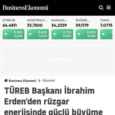
AVUSTRALYA
KANADA
İSVIÇRE
YUAN
YUAN
DOLARI
DOLARI
FRANKI
OFFSHORE
33,7500
34,2339
59,1179
7,0775
7,0812
0.69%
0.73%
0.82%
0.29%
0.
0,233
0,250
0,485
0,021
0
Ekonomi
Business Ekonomi
TÜREB Başkanı İbrahim
Erden'den rüzgar
enerjisinde güçlü büyüme