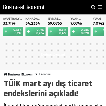
AVUSTRALYA
KANADA
İSVIÇRE
YUAN
YUAN
DOLARI
DOLARI
FRANKI
OFFSHORE
33,7174
34,2334
59,0765
7,0746
7,0742
0.65%
0.77%
0.81%
0.28%
0.
0,219
0,264
0,479
0,020
0
Ekonomi
Business Ekonomi
TÜİK mart ayı dış ticaret
endekslerini açıkladı!
İhracat birim değer endeksi martta geçen yılın