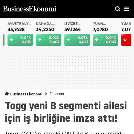
AVUSTRALYA
KANADA
İSVIÇRE
YUAN
YUAN
DOLARI
DOLARI
FRANKI
OFFSHORE
33,7428
34,2250
59,1264
7,0780
7,0770
0.04%
0.02%
0.07%
0.04%
0,013
0,007
0,041
0,003
0,
Ekonomi
Business Ekonomi
Togg yeni B segmenti ailesi
için iş birliğine imza attı!
Togg, CATL'in iştiraki CAIT ile B segmentinde