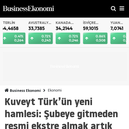
AVUSTRALYA
KANADA
İSVIÇRE
YUAN
YUAN
DOLARI
DOLARI
FRANKI
OFFSHORE
33,7385
34,2144
59,1015
7,0741
7,0735
0.72%
0.72%
0.86%
0.28%
0.
0,243
0,246
0,508
0,020
0
Ekonomi
Business Ekonomi
Kuveyt Türk’ün yeni
hamlesi: Şubeye gitmeden
resmi ekstre almak artık