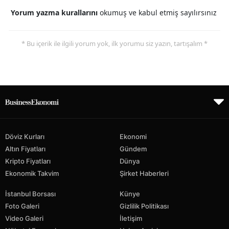
Yorum yazma kurallarını
okumuş ve kabul etmiş sayılırsınız
* Bu içerik ile ilgili yorum yok, ilk yorumu siz yazın, tartışalım *
Döviz Kurları
Ekonomi
Altın Fiyatları
Gündem
Kripto Fiyatları
Dünya
Ekonomik Takvim
Şirket Haberleri
İstanbul Borsası
Künye
Foto Galeri
Gizlilik Politikası
Video Galeri
İletişim