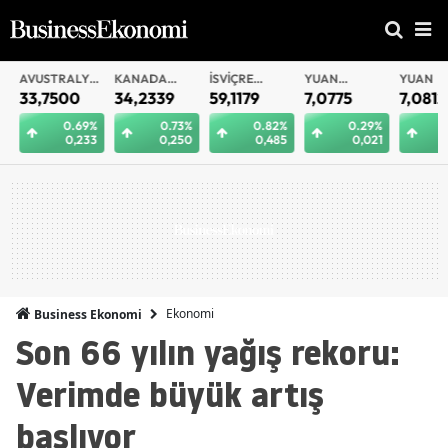
AVUSTRALYA
KANADA
İSVIÇRE
YUAN
YUAN
DOLARI
DOLARI
FRANKI
OFFSHORE
33,7500
34,2339
59,1179
7,0775
7,0812
0.69%
0.73%
0.82%
0.29%
0.
0,233
0,250
0,485
0,021
0
Ekonomi
Business Ekonomi
Son 66 yılın yağış rekoru:
Verimde büyük artış
başlıyor