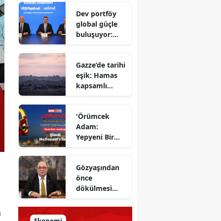
Savunma
Dev portföy
Bakanı
global güçle
gizlenen
buluşuyor:
detayları
Yapı Kredi ve
açıkladı
Azimut el
Gazze’de tarihi
sıkıştı
eşik: Hamas
kapsamlı
ateşkes
anlaşmasını
'Örümcek
onayladı
Adam:
Yepyeni Bir
Gün' efsane
kahraman
Gözyaşından
şimdi
önce
McDonald’s
dökülmesi
Türkiye’de
gereken ter:
Tarihin
a
milletlerin
Ekonomi