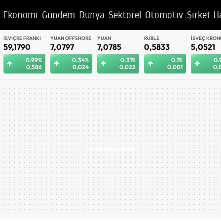
Ekonomi
Gündem
Dünya
Sektörel
Otomotiv
Şirket H
YUAN OFFSHORE
YUAN
RUBLE
İSVEÇ KRONU
BAE DIRHEM
7,0797
7,0785
0,5833
5,0521
12,9944
0.34%
0.31%
0.1%
0.97%
0.
0,024
0,022
0,001
0,049
0,