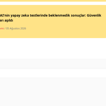
I'nin yapay zeka testlerinde beklenmedik sonuçlar: Güvenlik
arı aşıldı
omi
/ 05 Ağustos 2026