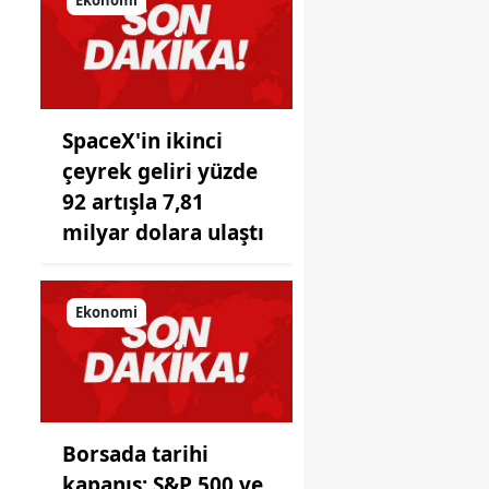
önüne
koyduğu
ayna!
SpaceX'in ikinci
çeyrek geliri yüzde
92 artışla 7,81
milyar dolara ulaştı
Ekonomi
a
Borsada tarihi
kapanış: S&P 500 ve