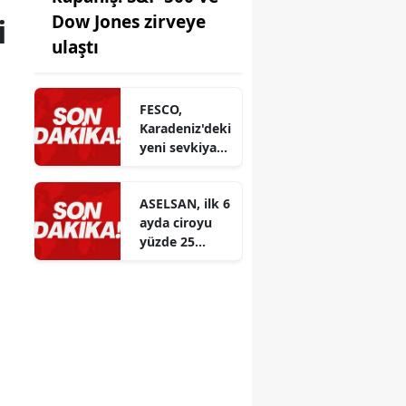
Dow Jones zirveye
i
ulaştı
FESCO,
Karadeniz'deki
yeni sevkiyat
taleplerini
geçici olarak
ASELSAN, ilk 6
durdurdu
ayda ciroyu
yüzde 25
artırarak 88,5
milyar liraya
yükseltti