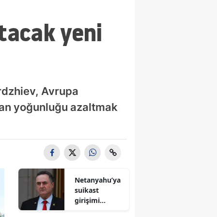
ltacak yeni
erdzhiev, Avrupa
artan yoğunluğu azaltmak
Netanyahu’ya
suikast
girişimi
iddiası! İsrail