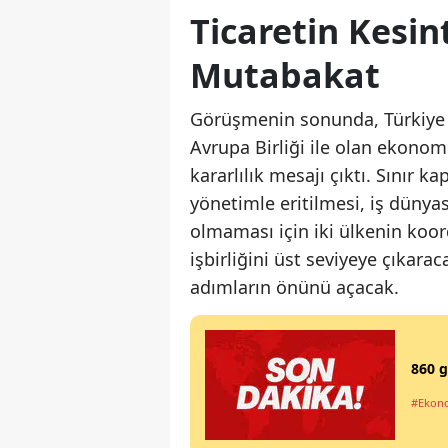
Ticaretin Kesin
Mutabakat
Görüşmenin sonunda, Türkiye i
Avrupa Birliği ile olan ekono
kararlılık mesajı çıktı. Sınır 
yönetimle eritilmesi, iş düny
olmaması için iki ülkenin koord
işbirliğini üst seviyeye çıkar
adımların önünü açacak.
860 g
#Ekon