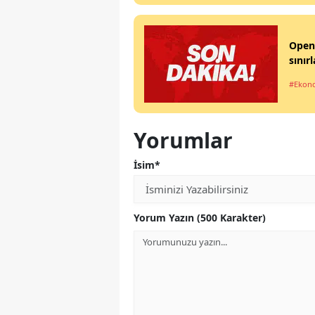
OpenA
sınırl
#Ekon
Yorumlar
İsim*
Yorum Yazın (500 Karakter)