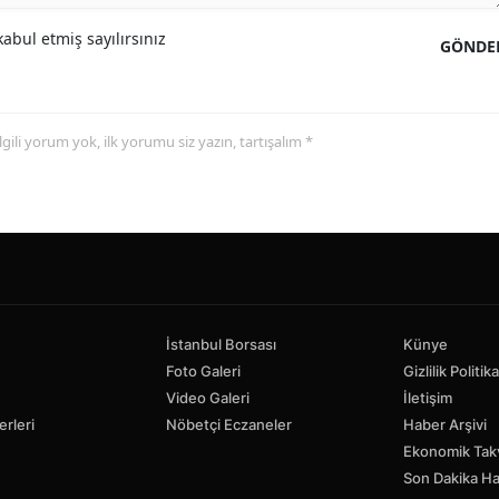
abul etmiş sayılırsınız
GÖNDE
 ilgili yorum yok, ilk yorumu siz yazın, tartışalım *
İstanbul Borsası
Künye
Foto Galeri
Gizlilik Politika
Video Galeri
İletişim
erleri
Nöbetçi Eczaneler
Haber Arşivi
Ekonomik Tak
Son Dakika Ha