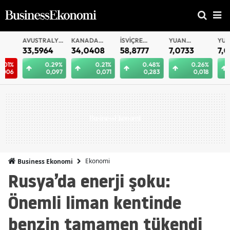
AVUSTRALYA
KANADA
İSVIÇRE
YUAN
YUAN
DOLARI
DOLARI
FRANKI
OFFSHORE
33,5964
34,0408
58,8777
7,0733
7,0724
0.29%
0.21%
0.48%
0.26%
0.
0,097
0,071
0,283
0,018
0
Ekonomi
Business Ekonomi
Rusya’da enerji şoku:
Önemli liman kentinde
benzin tamamen tükendi