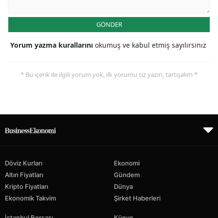
GÖNDER
Yorum yazma kurallarını
okumuş ve kabul etmiş sayılırsınız
* Bu içerik ile ilgili yorum yok, ilk yorumu siz yazın, tartışalım *
Döviz Kurları
Ekonomi
Altın Fiyatları
Gündem
Kripto Fiyatları
Dünya
Ekonomik Takvim
Şirket Haberleri
İstanbul Borsası
Künye