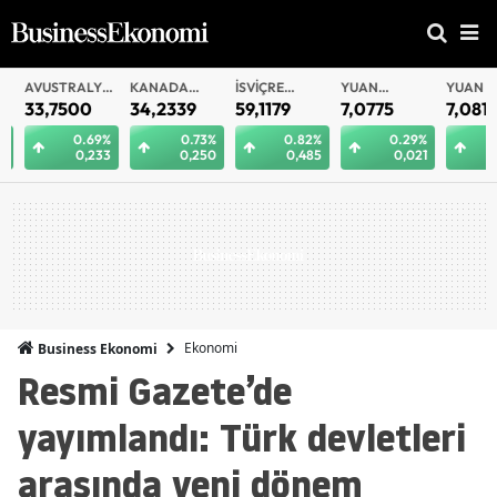
AVUSTRALYA
KANADA
İSVIÇRE
YUAN
YUAN
DOLARI
DOLARI
FRANKI
OFFSHORE
33,7500
34,2339
59,1179
7,0775
7,0812
0.69%
0.73%
0.82%
0.29%
0.
0,233
0,250
0,485
0,021
0
Ekonomi
Business Ekonomi
Resmi Gazete’de
yayımlandı: Türk devletleri
arasında yeni dönem