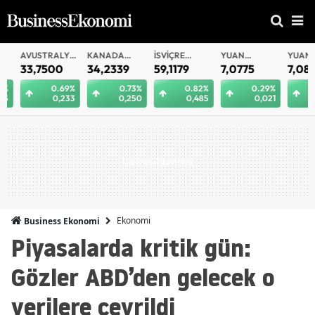
AVUSTRALYA
KANADA
İSVIÇRE
YUAN
YUAN
DOLARI
DOLARI
FRANKI
OFFSHORE
33,7500
34,2339
59,1179
7,0775
7,0812
0.69%
0.73%
0.82%
0.29%
0.
0,233
0,250
0,485
0,021
0
Ekonomi
Business Ekonomi
Piyasalarda kritik gün:
Gözler ABD’den gelecek o
verilere çevrildi