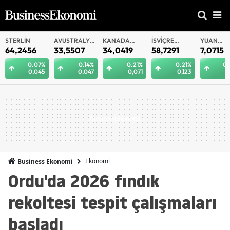
AVUSTRALYA
KANADA
İSVIÇRE
YUAN
YUAN
DOLARI
DOLARI
FRANKI
OFFSHORE
33,5507
34,0419
58,7291
7,0715
7,0706
0.14%
0.21%
0.21%
0.23%
0
0,047
0,071
0,123
0,016
0
Ekonomi
Business Ekonomi
Ordu'da 2026 fındık
rekoltesi tespit çalışmaları
başladı