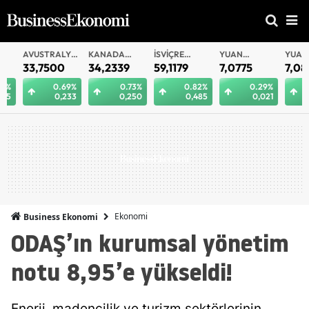
AVUSTRALYA
KANADA
İSVIÇRE
YUAN
YUAN
DOLARI
DOLARI
FRANKI
OFFSHORE
33,7500
34,2339
59,1179
7,0775
7,0812
0.69%
0.73%
0.82%
0.29%
0.
0,233
0,250
0,485
0,021
0
Ekonomi
Business Ekonomi
ODAŞ’ın kurumsal yönetim
notu 8,95’e yükseldi!
Enerji, madencilik ve turizm sektörlerinin