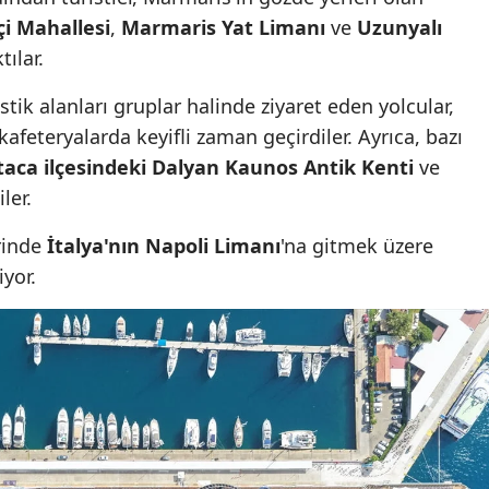
çi Mahallesi
,
Marmaris Yat Limanı
ve
Uzunyalı
tılar.
stik alanları gruplar halinde ziyaret eden yolcular,
afeteryalarda keyifli zaman geçirdiler. Ayrıca, bazı
taca ilçesindeki Dalyan Kaunos Antik Kenti
ve
ler.
rinde
İtalya'nın Napoli Limanı
'na gitmek üzere
yor.