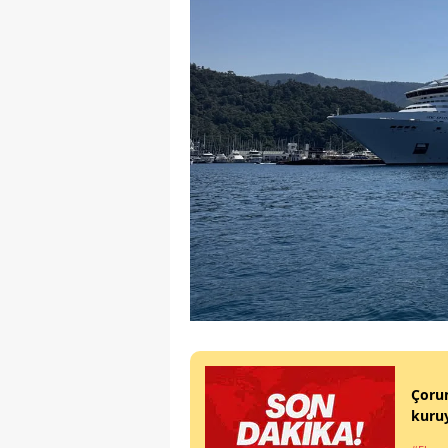
Çorum
kuru