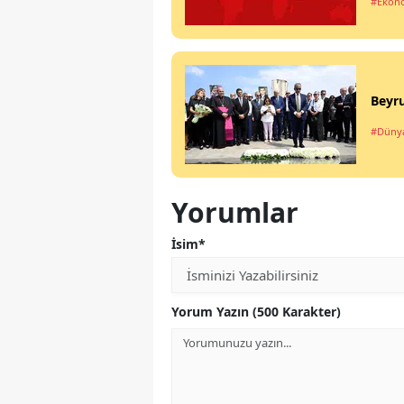
#Ekon
Beyru
#Düny
Yorumlar
İsim*
Yorum Yazın (500 Karakter)