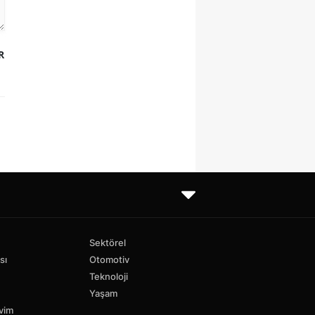
R
Sektörel
sı
Otomotiv
Teknoloji
Yaşam
vim