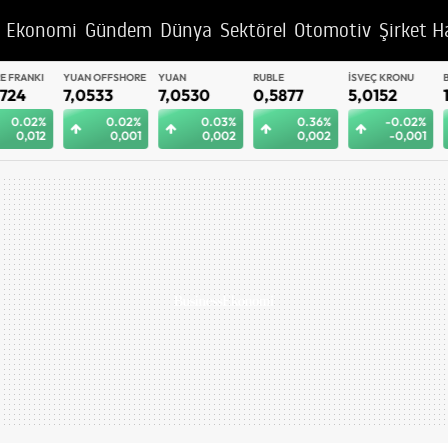
Ekonomi
Gündem
Dünya
Sektörel
Otomotiv
Şirket H
YUAN OFFSHORE
YUAN
RUBLE
İSVEÇ KRONU
BAE DIRHEM
7,0533
7,0530
0,5877
5,0152
12,9661
0.02%
0.03%
0.36%
-0.02%
0.
0,001
0,002
0,002
-0,001
0,