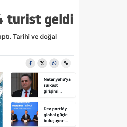
 turist geldi
ptı. Tarihi ve doğal
Netanyahu’ya
suikast
girişimi
iddiası! İsrail
Savunma
Dev portföy
Bakanı
global güçle
gizlenen
buluşuyor:
detayları
Yapı Kredi ve
açıkladı