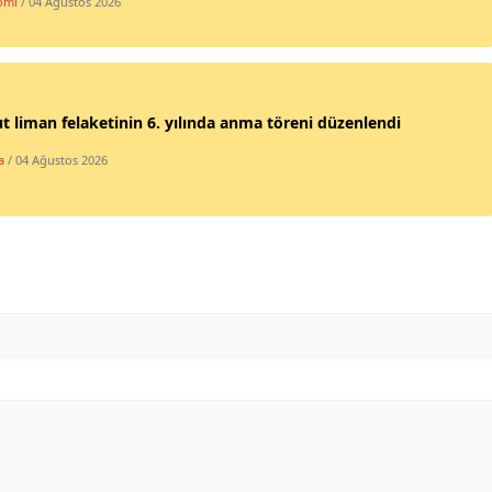
omi
/ 04 Ağustos 2026
t liman felaketinin 6. yılında anma töreni düzenlendi
a
/ 04 Ağustos 2026