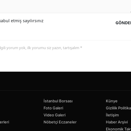
abul etmiş sayılırsınız
GÖNDE
 ilgili yorum yok, ilk yorumu siz yazın, tartışalım *
İstanbul Borsası
Künye
Foto Galeri
Gizlilik Politika
Video Galeri
İletişim
erleri
Nöbetçi Eczaneler
Haber Arşivi
Ekonomik Tak