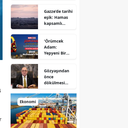
Azimut el
Gazze’de tarihi
sıkıştı
eşik: Hamas
kapsamlı
ateşkes
anlaşmasını
'Örümcek
onayladı
Adam:
Yepyeni Bir
Gün' efsane
kahraman
Gözyaşından
şimdi
önce
McDonald’s
dökülmesi
Türkiye’de
gereken ter:
4
Tarihin
milletlerin
Ekonomi
önüne
koyduğu
r
ayna!