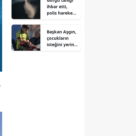
Görgü tanığı
ihbar etti,
polis harekete
geçti:
Washington
Başkan Aşgın,
yangınında ilk
çocukların
tutuklama
isteğini yerine
getirdi
n