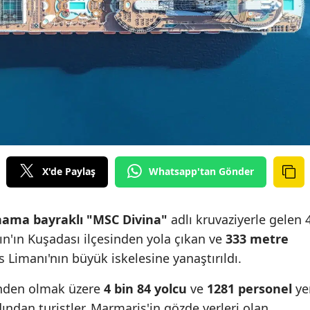
X'de Paylaş
Whatsapp'tan Gönder
ama bayraklı "MSC Divina"
adlı kruvaziyerle gelen 
dın'ın Kuşadası ilçesinden yola çıkan ve
333 metre
Limanı'nın büyük iskelesine yanaştırıldı.
inden olmak üzere
4 bin 84 yolcu
ve
1281 personel
ye
ından turistler, Marmaris'in gözde yerleri olan