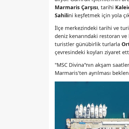
Marmaris Çarşısı
, tarihi
Kalei
Sahili
ni keşfetmek için yola çık
İlçe merkezindeki tarihi ve turi
deniz kenarındaki restoran ve k
turistler günübirlik turlarla
Or
çevresindeki koyları ziyaret etti
"MSC Divina"nın akşam saatle
Marmaris'ten ayrılması bekleni