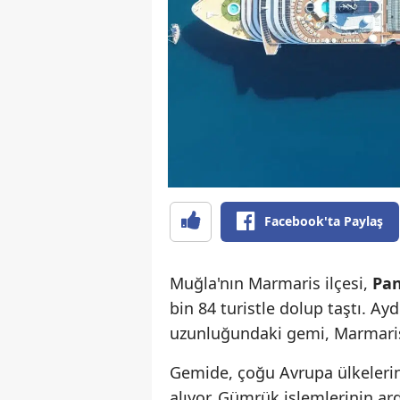
Facebook'ta Paylaş
Muğla'nın Marmaris ilçesi,
Pan
bin 84 turistle dolup taştı. Ay
uzunluğundaki gemi, Marmaris 
Gemide, çoğu Avrupa ülkeler
alıyor. Gümrük işlemlerinin ard