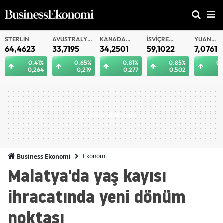
AVUSTRALYA
KANADA
İSVIÇRE
YUAN
YUAN
DOLARI
DOLARI
FRANKI
OFFSHORE
33,7195
34,2501
59,1022
7,0761
7,07
1%
0.65%
0.81%
0.85%
0.29%
64
0,219
0,277
0,502
0,021
Ekonomi
Business Ekonomi
Malatya'da yaş kayısı
ihracatında yeni dönüm
noktası