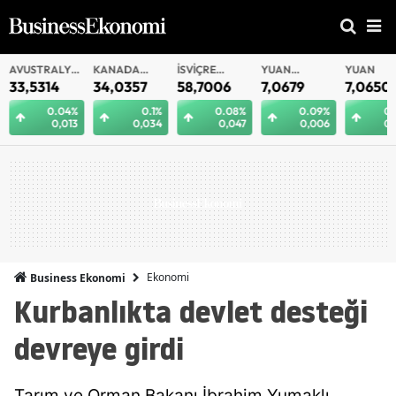
AVUSTRALYA
KANADA
İSVIÇRE
YUAN
YUAN
DOLARI
DOLARI
FRANKI
OFFSHORE
33,5314
34,0357
58,7006
7,0679
7,0650
0.04%
0.1%
0.08%
0.09%
0.
0,013
0,034
0,047
0,006
0,
Ekonomi
Business Ekonomi
Kurbanlıkta devlet desteği
devreye girdi
Tarım ve Orman Bakanı İbrahim Yumaklı,